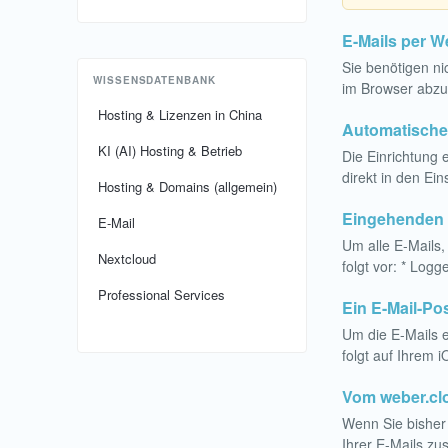
E-Mails per 
Sie benötigen n
WISSENSDATENBANK
im Browser abzur
Hosting & Lizenzen in China
Automatische
KI (AI) Hosting & Betrieb
Die Einrichtung 
direkt in den Ei
Hosting & Domains (allgemein)
Eingehenden E
E-Mail
Um alle E-Mails,
Nextcloud
folgt vor: * Logg
Professional Services
Ein E-Mail-Pos
Um die E-Mails e
folgt auf Ihrem
Vom weber.clo
Wenn Sie bisher
Ihrer E-Mails z