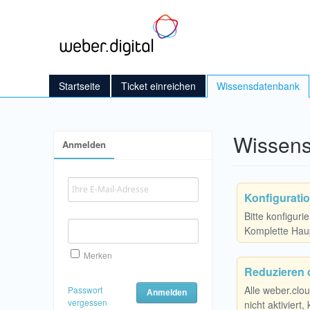
Startseite
Ticket einreichen
Wissensdatenbank
Wissens
Anmelden
Konfigurati
Bitte konfigur
Komplette Haup
Merken
Reduzieren
Alle weber.clo
Passwort
vergessen
nicht aktiviert