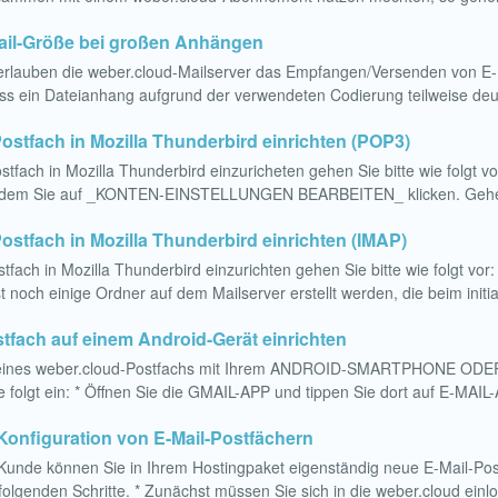
ail-Größe bei großen Anhängen
rlauben die weber.cloud-Mailserver das Empfangen/Versenden von E-Ma
ss ein Dateianhang aufgrund der verwendeten Codierung teilweise deutl
ostfach in Mozilla Thunderbird einrichten (POP3)
fach in Mozilla Thunderbird einzuricheten gehen Sie bitte wie folgt vo
 indem Sie auf _KONTEN-EINSTELLUNGEN BEARBEITEN_ klicken. Gehe
ostfach in Mozilla Thunderbird einrichten (IMAP)
fach in Mozilla Thunderbird einzurichten gehen Sie bitte wie folgt vor:
noch einige Ordner auf dem Mailserver erstellt werden, die beim initia
stfach auf einem Android-Gerät einrichten
eines weber.cloud-Postfachs mit Ihrem ANDROID-SMARTPHONE ODER -
ie folgt ein: * Öffnen Sie die GMAIL-APP und tippen Sie dort auf E-
onfiguration von E-Mail-Postfächern
 Kunde können Sie in Ihrem Hostingpaket eigenständig neue E-Mail-Pos
folgenden Schritte. * Zunächst müssen Sie sich in die weber.cloud einl