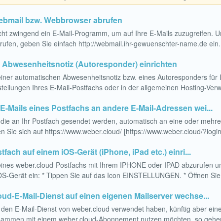
Webmail bzw. Webbrowser abrufen
icht zwingend ein E-Mail-Programm, um auf Ihre E-Mails zuzugreifen.
ufen, geben Sie einfach http://webmail.ihr-gewuenschter-name.de ein.
 Abwesenheitsnotiz (Autoresponder) einrichten
einer automatischen Abwesenheitsnotiz bzw. eines Autoresponders für 
nstellungen Ihres E-Mail-Postfachs oder in der allgemeinen Hosting-Ver
-Mails eines Postfachs an andere E-Mail-Adressen wei...
 die an Ihr Postfach gesendet werden, automatisch an eine oder mehre
en Sie sich auf https://www.weber.cloud/ [https://www.weber.cloud/?login
tfach auf einem iOS-Gerät (iPhone, iPad etc.) einri...
ines weber.cloud-Postfachs mit Ihrem IPHONE oder IPAD abzurufen und 
 iOS-Gerät ein: * Tippen Sie auf das Icon EINSTELLUNGEN. * Öffnen S
ud-E-Mail-Dienst auf einen eigenen Mailserver wechse...
 den E-Mail-Dienst von weber.cloud verwendet haben, künftig aber e
usammen mit einem weber.cloud-Abonnement nutzen möchten, so gehen 