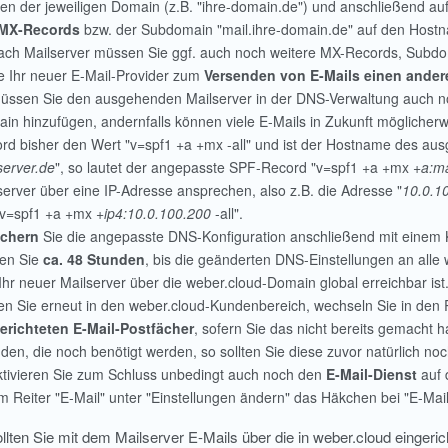
n der jeweiligen Domain (z.B. "ihre-domain.de") und anschließend auf
MX-Records
bzw. der Subdomain "mail.ihre-domain.de" auf den Hostn
ach Mailserver müssen Sie ggf. auch noch weitere MX-Records, Subdom
te Ihr neuer E-Mail-Provider zum
Versenden von E-Mails einen ander
üssen Sie den ausgehenden Mailserver in der DNS-Verwaltung auch 
in hinzufügen, andernfalls können viele E-Mails in Zukunft möglicherwe
rd bisher den Wert "v=spf1 +a +mx -all" und ist der Hostname des aus
server.de
", so lautet der angepasste SPF-Record "v=spf1 +a +mx
+a:ma
server über eine IP-Adresse ansprechen, also z.B. die Adresse "
10.0.1
"v=spf1 +a +mx
+ip4:10.0.100.200
-all".
ichern
Sie die angepasste DNS-Konfiguration anschließend mit einem Kli
en Sie
ca. 48 Stunden
, bis die geänderten DNS-Einstellungen an alle
Ihr neuer Mailserver über die weber.cloud-Domain global erreichbar ist
n Sie erneut in den weber.cloud-Kundenbereich, wechseln Sie in den 
erichteten E-Mail-Postfächer
, sofern Sie das nicht bereits gemacht 
nden, die noch benötigt werden, so sollten Sie diese zuvor natürlich no
tivieren Sie zum Schluss unbedingt auch noch den
E-Mail-Dienst
auf 
im Reiter "E-Mail" unter "Einstellungen ändern" das Häkchen bei "E-Mai
llten Sie mit dem Mailserver E-Mails über die in weber.cloud einge