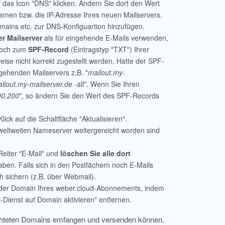
 das Icon "DNS" klicken. Ändern Sie dort den Wert
amen bzw. die IP-Adresse Ihres neuen Mailservers.
ains etc. zur DNS-Konfiguartion hinzufügen.
er Mailserver
als für eingehende E-Mails verwenden,
noch zum
SPF-Record
(Eintragstyp "TXT") Ihrer
ise nicht korrekt zugestellt werden. Hatte der SPF-
gehenden Mailservers z.B. "
mailout.my-
ilout.my-mailserver.de
-all". Wenn Sie Ihren
00.200
", so ändern Sie den Wert des SPF-Records
ck auf die Schaltfläche "Aktualisieren".
 weltweiten Nameserver weitergereicht worden sind
.
Reiter "E-Mail" und
löschen Sie alle dort
haben. Falls sich in den Postfächern noch E-Mails
ch sichern (z.B. über Webmail).
der Domain Ihres weber.cloud-Abonnements, indem
l-Dienst auf Domain aktivieren" entfernen.
richteten Domains emfangen und versenden können.