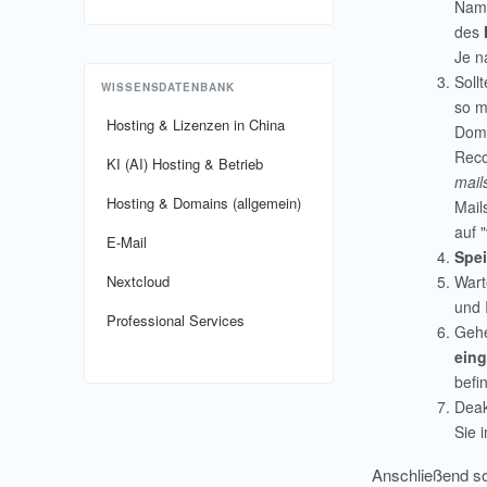
Name
des
Je n
Soll
WISSENSDATENBANK
so m
Hosting & Lizenzen in China
Doma
Reco
KI (AI) Hosting & Betrieb
mail
Hosting & Domains (allgemein)
Mail
auf 
E-Mail
Spe
Wart
Nextcloud
und 
Professional Services
Gehe
eing
befi
Deak
Sie 
Anschließend so