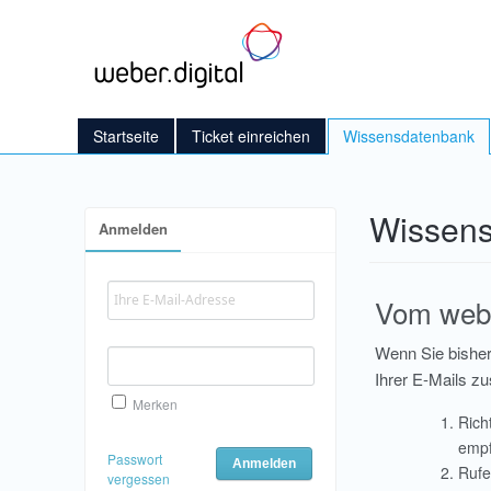
Startseite
Ticket einreichen
Wissensdatenbank
Wissen
Anmelden
Vom webe
Wenn Sie bisher
Ihrer E-Mails 
Merken
Rich
empf
Passwort
Rufe
vergessen