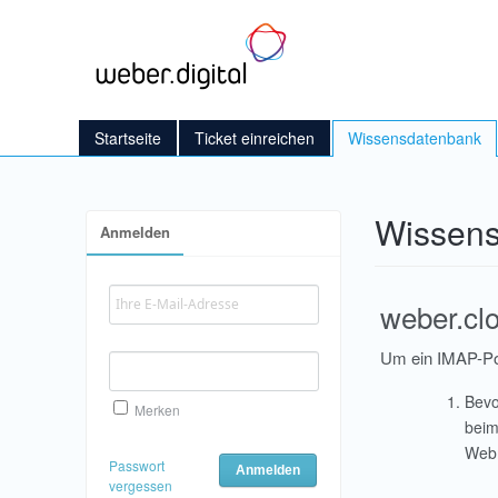
Startseite
Ticket einreichen
Wissensdatenbank
Wissen
Anmelden
weber.clo
Um ein IMAP-Post
Bevo
Merken
beim
Webm
Passwort
vergessen