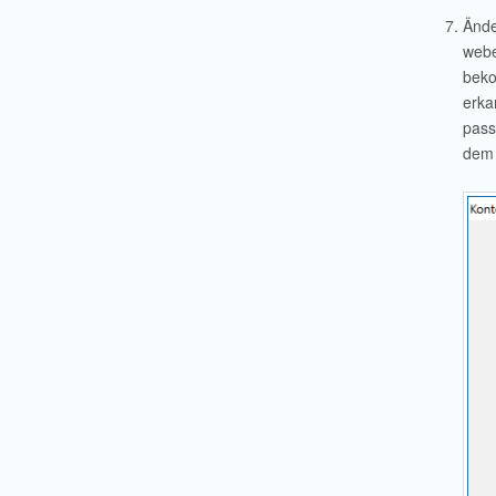
Ände
webe
beko
erka
pass
dem 