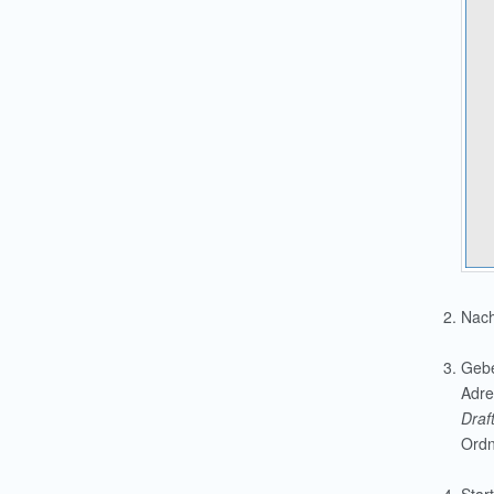
Nach
Gebe
Adre
Draf
Ordn