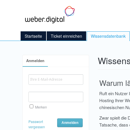
Startseite
Ticket einreichen
Wissensdatenbank
Wissen
Anmelden
Warum lä
Ruft ein Nutzer
Hosting Ihrer We
chinesischen Nu
Merken
Zwar spielt die
Passwort
Tatsache, dass 
vergessen