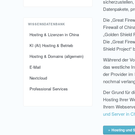
sicherzustellen,
Datenpakete, pr
Die „Great Firew
WISSENSDATENBANK
Firewall of Chi
„Golden Shield 
Hosting & Lizenzen in China
Die „Great Firew
KI (AI) Hosting & Betrieb
Shield Project“
Hosting & Domains (allgemein)
Während der Vor
das westliche I
E-Mail
der Provider im
Nextcloud
nochmal verlang
Professional Services
Der Grund für di
Hosting Ihrer W
Ihrem Webserver
und Server in C
Hosting und 