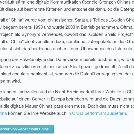
 verläuft sämtliche digitale Kommunikation über die Grenzen Chinas du
üft diese auf bestimmte Kriterien und entscheidet dann, ob die Daten
all of China“ wurde vom chinesischen Staat als Teil des „Golden Shie
na“ begann bereits 1998 und wurde 2003 in Betrieb genommen. Oftmals 
Project“ als Synonym verwendet, obwohl das „Golden Shield Project“
all of China“ dient vor allem dazu, sämtliche Datenpakete an den Gre
 befasst sich darüber hinaus auch mit dem Überwachen des Internets 
gang der Paketanalyse den Datenverkehr bereits ausbremst, wird 
nternet zusätzlich vom chinesischen Staat gezielt gedrosselt. Zu al
 Inland ebenfalls schlecht ist, wodurch die Datenübertragung von de
samt wird.
e langen Ladezeiten und die Nicht-Erreichbarkeit Ihrer Website in Ch
ebsite auf einem Server in Europa betrieben wird und die Datenkom
 die digitale Mauer Chinas passieren muss. Doch das muss nicht s
hina
können Sie Ihre Website auch
in China performant ausliefern
.
Server von weber.cloud China