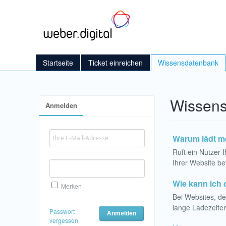
Startseite
Ticket einreichen
Wissensdatenbank
Wissens
Anmelden
Warum lädt me
Ruft ein Nutzer
Ihrer Website be
Wie kann ich 
Merken
Bei Websites, d
lange Ladezeiten
Passwort
vergessen