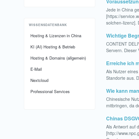
Voraussetzung
Jede in China ge
[https://service
solchen-lizenz]. D
WISSENSDATENBANK
Wichtige Begr
Hosting & Lizenzen in China
CONTENT DELIVE
KI (AI) Hosting & Betrieb
Servern. Dieser 
Hosting & Domains (allgemein)
Erreiche ich 
E-Mail
Als Nutzer eines
Standorte aus. D
Nextcloud
Wie kann man 
Professional Services
Chinesische Nutz
mitbringen, da d
Chinas DSGVO
Als Antwort a
[http://www.npc