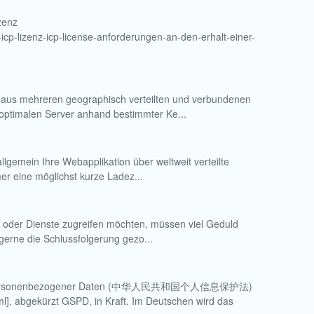
zenz
-icp-lizenz-icp-license-anforderungen-an-den-erhalt-einer-
us mehreren geographisch verteilten und verbundenen
n optimalen Server anhand bestimmter Ke...
llgemein Ihre Webapplikation über weltweit verteilte
mer eine möglichst kurze Ladez...
n oder Dienste zugreifen möchten, müssen viel Geduld
 gerne die Schlussfolgerung gezo...
Schutz personenbezogener Daten (中华人民共和国个人信息保护法)
, abgekürzt GSPD, in Kraft. Im Deutschen wird das