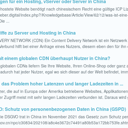
en für ein Hosting, vServer oder Server in China
hostete Website benötigt nach chinesischem Recht eine gültige ICP Li
.weber.digital/index.php?/Knowledgebase/Article/View/62/12/was-ist-eine
ie ...
iffe zu Server und Hosting in China
RY NETWORK (CDN) Ein Content Delivery Network ist ein Netzwerk a
Verbund hilft bei einer Anfrage eines Nutzers, diesem eben den für ih
mit einem globalen CDN überhaupt Nutzer in China?
 globalen CDNs liefern Sie Ihre Website, Ihren Online-Shop oder ganz a
adurch hat jeder Nutzer, egal wo sich dieser auf der Welt befindet, im
das Problem hoher Latenzen und langer Ladezeiten in ...
er, die auf in Europa oder Amerika betriebene Websites, Applikatione
er Zugriff meist mit sehr langen Ladezeiten verbunden ist. Daraus wird
: Schutz von personenbezogenen Daten in China (GSPD)
uf die DSGVO trat in China im November 2021 das Gesetz zum 
.gov.cn/npc/c30834/202108/a8c4e3672c74491a80b53a172bb753fe.shtml]