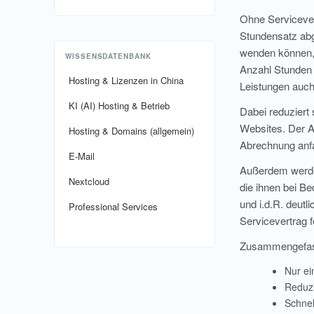
Ohne Servicever
Stundensatz abg
wenden können, 
WISSENSDATENBANK
Anzahl Stunden 
Hosting & Lizenzen in China
Leistungen auch
KI (AI) Hosting & Betrieb
Dabei reduziert
Websites. Der A
Hosting & Domains (allgemein)
Abrechnung anfa
E-Mail
Außerdem werden
Nextcloud
die ihnen bei Be
und i.d.R. deutl
Professional Services
Servicevertrag f
Zusammengefasst 
Nur ei
Reduzi
Schnel