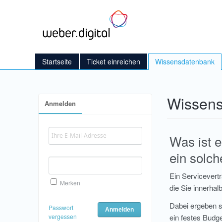
Startseite
Ticket einreichen
Wissensdatenbank
Wissen
Anmelden
Was ist e
ein solch
Ein Servicevert
Merken
die Sie innerha
Dabei ergeben s
Passwort
ein festes Budge
vergessen