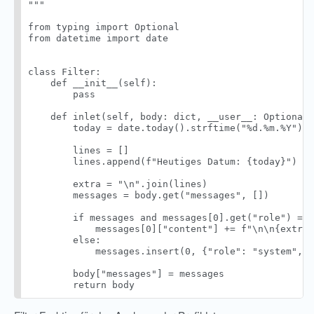
"""

from typing import Optional

from datetime import date

class Filter:

    def __init__(self):

        pass

    def inlet(self, body: dict, __user__: Optional[
        today = date.today().strftime("%d.%m.%Y")

        lines = []

        lines.append(f"Heutiges Datum: {today}")

        extra = "\n".join(lines)

        messages = body.get("messages", [])

        if messages and messages[0].get("role") == 
            messages[0]["content"] += f"\n\n{extra}
        else:

            messages.insert(0, {"role": "system", "
        body["messages"] = messages
