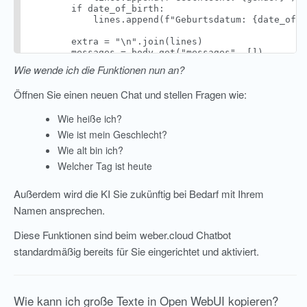
        if date_of_birth:

            lines.append(f"Geburtsdatum: {date_of_b
        extra = "\n".join(lines)

        messages = body.get("messages", [])

Wie wende ich die Funktionen nun an?
        if messages and messages[0].get("role") == 
            messages[0]["content"] += f"\n\n{extra}
Öffnen Sie einen neuen Chat und stellen Fragen wie:
        else:

            messages.insert(0, {"role": "system", "
Wie heiße ich?
        body["messages"] = messages

Wie ist mein Geschlecht?
Wie alt bin ich?
Welcher Tag ist heute
Außerdem wird die KI Sie zukünftig bei Bedarf mit Ihrem
Namen ansprechen.
Diese Funktionen sind beim weber.cloud Chatbot
standardmäßig bereits für Sie eingerichtet und aktiviert.
Wie kann ich große Texte in Open WebUI kopieren?