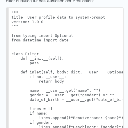
Filter-Funktion für das Auslesen der Profildaten:
"""

title: User profile data to system-prompt

version: 1.0.0

"""

from typing import Optional

from datetime import date

class Filter:

    def __init__(self):

        pass

    def inlet(self, body: dict, __user__: Optional[
        if not __user__:

            return body

        name = __user__.get("name", "")

        gender = __user__.get("gender") or ""

        date_of_birth = __user__.get("date_of_birth
        lines = []

        if name:

            lines.append(f"Benutzername: {name}")

        if gender:

            lines.append(f"Geschlecht: {gender}")
