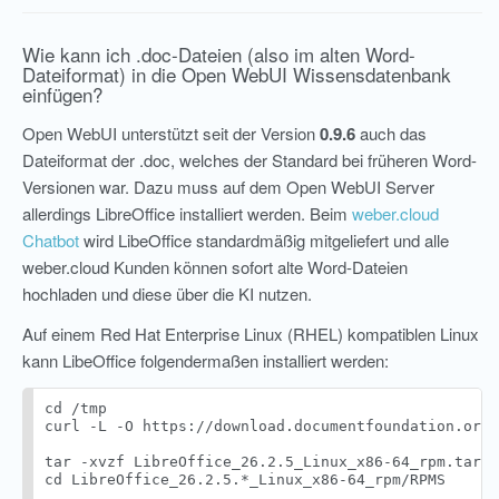
Wie kann ich .doc-Dateien (also im alten Word-
Dateiformat) in die Open WebUI Wissensdatenbank
einfügen?
Open WebUI unterstützt seit der Version
0.9.6
auch das
Dateiformat der .doc, welches der Standard bei früheren Word-
Versionen war. Dazu muss auf dem Open WebUI Server
allerdings LibreOffice installiert werden. Beim
weber.cloud
Chatbot
wird LibeOffice standardmäßig mitgeliefert und alle
weber.cloud Kunden können sofort alte Word-Dateien
hochladen und diese über die KI nutzen.
Auf einem Red Hat Enterprise Linux (RHEL) kompatiblen Linux
kann LibeOffice folgendermaßen installiert werden:
cd /tmp

curl -L -O https://download.documentfoundation.org/
tar -xvzf LibreOffice_26.2.5_Linux_x86-64_rpm.tar.g
cd LibreOffice_26.2.5.*_Linux_x86-64_rpm/RPMS
